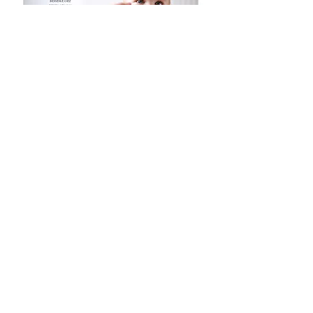
Cliquer pour en savoir plus
VACAF
Dispositif vacances VACAF
C'est une aide financière accordée par la CAF en
fonction de votre quotient familial et sous certaines
conditions, pour favoriser les vacances en famille en
France métropolitaine.