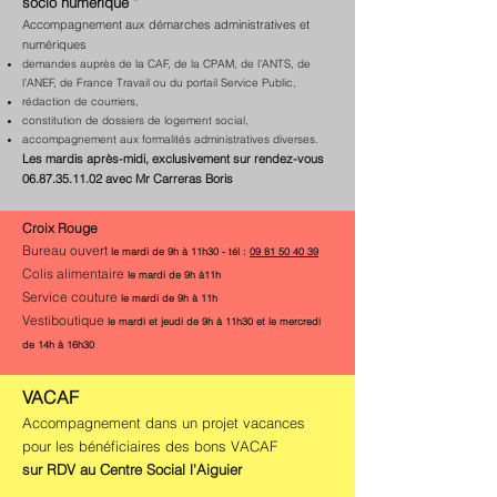
socio numérique ”
Accompagnement aux démarches administratives et
numériques
demandes auprès de la CAF, de la CPAM, de l’ANTS, de
l’ANEF, de France Travail ou du portail Service Public,
rédaction de courriers,
constitution de dossiers de logement social,
accompagnement aux formalités administratives diverses.
Les mardis après-midi, exclusivement sur rendez-vous
06.87.35.11.02
avec Mr Carreras Boris
Croix Rouge
Burea
u ouvert
le mardi de 9h à 11h30 - tél :
09 81 50 40 39
Colis alimentaire
le mardi de 9h
à11h
Service couture
le mardi de 9h à 11h
Vestiboutique
le mardi et jeudi de 9h à 11h30 et le mercredi
de 14h à 16h30
VACAF
Accompagnement dans un projet vacances
pour les bénéficiaires des bons VACAF
sur RDV au Centre Social l'Aiguier