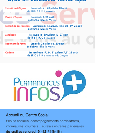
Cabrières d'Aigues
Les mardis 21, 28 juillet et 18 août
de 8h30 à 11h
à la Mairie
Peypin d'Aigues
Les mardis 4, 25 août
de 8h30 à 10h
à la Mairie
La Bastide des Jourdans
Les mercredis 15, 22, 29 juillet et 5, 19, 26 août
de 8h30 à 12h
à la Mairie
Mirabeau
Les jeudis 16, 30 juillet et 13, 27 août
de 9h à 11h30
à la Mairie
Beaumont de Pertuis
Les jeudis 23 juillet et 6, 20 août
de 8h30 à 11h
à la Mairie
Cadenet
Les vendredis 17, 24, 31 juillet et 7,21,28 août
de 8h30 à 11h
à la maison du Citoyen
Accueil du Centre Social
Ecoute conseils, accompagnements administratifs,
informations, courriers... et relais entre les partenaires
du lundi au vendredi 9h-12 / 14h-18h